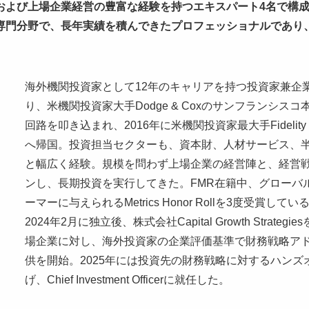
および上場企業経営の豊富な経験を持つエキスパート4名で構
専門分野で、長年実績を積んできたプロフェッショナルであり、
海外機関投資家として12年のキャリアを持つ投資家兼企業
り、米機関投資家大手Dodge & Coxのサンフランシ
回路を叩き込まれ、2016年に米機関投資家最大手Fidelity Ma
へ帰国。投資担当セクターも、資本財、人材サービス、
と幅広く経験。規模を問わず上場企業の経営陣と、経営
ンし、長期投資を実行してきた。FMR在籍中、グローバ
ーマーに与えられるMetrics Honor Rollを3度受賞してい
2024年2月に独立後、株式会社Capital Growth Stra
場企業に対し、海外投資家の企業評価基準で財務戦略ア
供を開始。2025年には投資先の財務戦略に対するハンズ
げ、Chief Investment Officerに就任した。